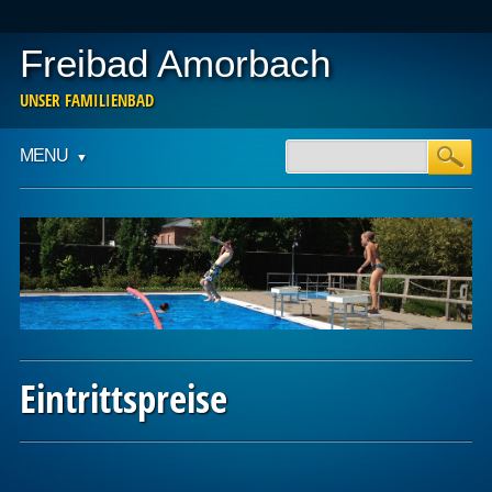
Freibad Amorbach
UNSER FAMILIENBAD
Main menu
Skip
MENU
to
content
Eintrittspreise