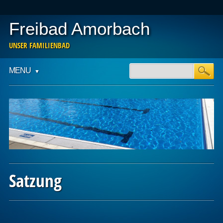
Freibad Amorbach
UNSER FAMILIENBAD
Main menu
Skip
MENU
to
content
Satzung