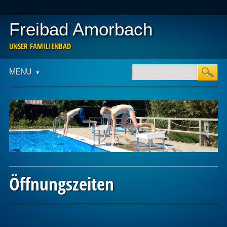
Freibad Amorbach
UNSER FAMILIENBAD
Main menu
Skip
MENU
to
content
Öffnungszeiten