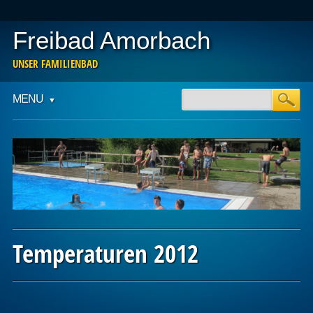
Freibad Amorbach
UNSER FAMILIENBAD
Main menu
Skip
MENU
to
content
Temperaturen 2012