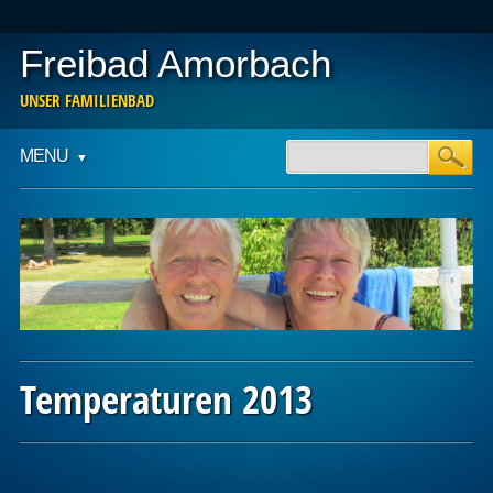
Freibad Amorbach
UNSER FAMILIENBAD
Main menu
Skip
MENU
to
content
Temperaturen 2013